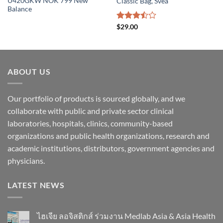
U420GKW NOK 799 New
Classic Bag, Svea
Balance
ให้
$
29.00
คะแนน
3.50
ตั้งแต่
1-5
คะแนน
ABOUT US
Our portfolio of products is sourced globally, and we
collaborate with public and private sector clinical
laboratories, hospitals, clinics, community-based
organizations and public health organizations, research and
academic institutions, distributors, government agencies and
physicians.
LATEST NEWS
ไฮเจีย ลอจิสติกส์ ร่วมงาน Medlab Asia & Asia Health