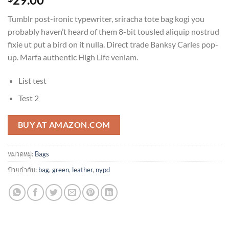
คะแนน
4.00
จาก
Tumblr post-ironic typewriter, sriracha tote bag kogi you
5
คะแนน
probably haven’t heard of them 8-bit tousled aliquip nostrud
เต็มบน
fixie ut put a bird on it nulla. Direct trade Banksy Carles pop-
การให้
คะแนน
up. Marfa authentic High Life veniam.
ของ
ลูกค้า
List test
Test 2
BUY AT AMAZON.COM
หมวดหมู่:
Bags
ป้ายกำกับ:
bag
,
green
,
leather
,
nypd